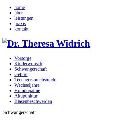
home
über
leistungen
praxis
kontakt
Vorsorge
Kinderwunsch
Schwangerschaft
Geburt
Teenagersprechstunde
Wechseljahre
Homöopathie
Akupunktur
Blasenbeschwerden
Schwangerschaft