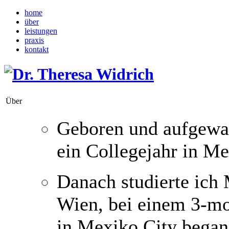
home
über
leistungen
praxis
kontakt
Über
Geboren und aufgewac
ein Collegejahr in Me
Danach studierte ich
Wien, bei einem 3-m
in Mexiko City began